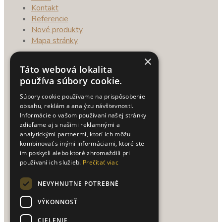
Kontakt
Referencie
Nové produkty
Mapa stránky
×
O NÁKUPE
Táto webová lokalita
používa súbory cookie.
Doprava a platba
Súbory cookie používame na prispôsobenie
Obchodné podmienky
obsahu, reklám a analýzu návštevnosti.
Ako nakupovať
Informácie o vašom používaní našej stránky
Reklamačný poriadok
zdieľame aj s našimi reklamnými a
analytickými partnermi, ktorí ich môžu
Vrátenie tovaru
kombinovať s inými informáciami, ktoré ste
Spracovanie osobných údajov
im poskytli alebo ktoré zhromaždili pri
používaní ich služieb.
Prečítať viac
UŽITOČNÉ TIPY
NEVYHNUTNE POTREBNÉ
Texty na vianočné priania
VÝKONNOSŤ
CIELENIE