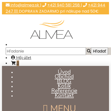
info@almea.sk
|
+421 940 581 258
|
+421 944
247 111
DOPRAVA ZADARMO pri nákupe nad 50€
Môj účet
0
Úvod
Obchod
BLOG
Košík
Referencie
Kontakt
MENU