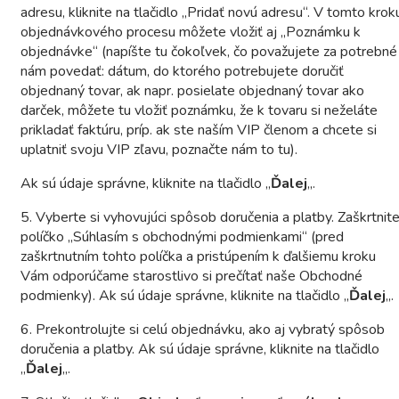
adresu, kliknite na tlačidlo „Pridať novú adresu“. V tomto krok
objednávkového procesu môžete vložiť aj „Poznámku k
objednávke“ (napíšte tu čokoľvek, čo považujete za potrebné
nám povedať: dátum, do ktorého potrebujete doručiť
objednaný tovar, ak napr. posielate objednaný tovar ako
darček, môžete tu vložiť poznámku, že k tovaru si neželáte
prikladať faktúru, príp. ak ste naším VIP členom a chcete si
uplatniť svoju VIP zľavu, poznačte nám to tu).
Ak sú údaje správne, kliknite na tlačidlo „
Ďalej
„.
5. Vyberte si vyhovujúci spôsob doručenia a platby. Zaškrtnit
políčko „Súhlasím s obchodnými podmienkami“ (pred
zaškrtnutním tohto políčka a pristúpením k ďalšiemu kroku
Vám odporúčame starostlivo si prečítať naše Obchodné
podmienky). Ak sú údaje správne, kliknite na tlačidlo „
Ďalej
„.
6. Prekontrolujte si celú objednávku, ako aj vybratý spôsob
doručenia a platby. Ak sú údaje správne, kliknite na tlačidlo
„
Ďalej
„.