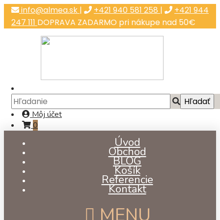
info@almea.sk
|
+421 940 581 258
|
+421 944
247 111
DOPRAVA ZADARMO pri nákupe nad 50€
Môj účet
0
Úvod
Obchod
BLOG
Košík
Referencie
Kontakt
MENU