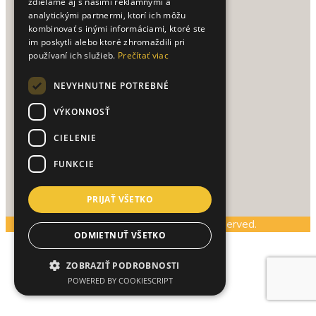
Reklamačný poriadok
zdieľame aj s našimi reklamnými a
analytickými partnermi, ktorí ich môžu
Vrátenie tovaru
kombinovať s inými informáciami, ktoré ste
Spracovanie osobných údajov
im poskytli alebo ktoré zhromaždili pri
používaní ich služieb.
Prečítať viac
UŽITOČNÉ TIPY
NEVYHNUTNE POTREBNÉ
Texty na vianočné priania
VÝKONNOSŤ
CIELENIE
PRE ZÁKAZNÍKOV
FUNKCIE
Prihlásenie / Registrácia
Môj účet
PRIJAŤ VŠETKO
© Copyright www.almea.sk. All Rights Reserved.
ODMIETNUŤ VŠETKO
ZOBRAZIŤ PODROBNOSTI
POWERED BY COOKIESCRIPT