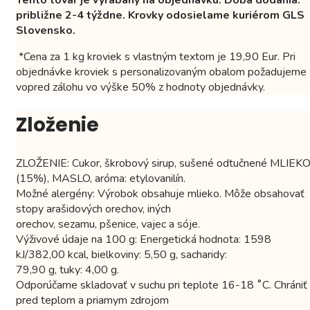
približne 2-4 týždne. Krovky odosielame kuriérom GLS
Slovensko.
*Cena za 1 kg kroviek s vlastným textom je 19,90 Eur. Pri
objednávke kroviek s personalizovaným obalom požadujeme
vopred zálohu vo výške 50% z hodnoty objednávky.
Zloženie
ZLOŽENIE: Cukor, škrobový sirup, sušené odtučnené MLIEK
(15%), MASLO, aróma: etylovanilín.
Možné alergény: Výrobok obsahuje mlieko. Môže obsahovať
stopy arašidových orechov, iných
orechov, sezamu, pšenice, vajec a sóje.
Výživové údaje na 100 g: Energetická hodnota: 1598
kJ/382,00 kcal, bielkoviny: 5,50 g, sacharidy:
79,90 g, tuky: 4,00 g.
Odporúčame skladovať v suchu pri teplote 16-18 ˚C. Chrániť
pred teplom a priamym zdrojom