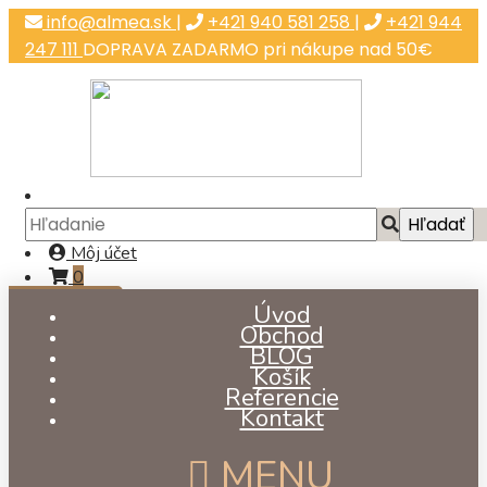
info@almea.sk
|
+421 940 581 258
|
+421 944
247 111
DOPRAVA ZADARMO pri nákupe nad 50€
Môj účet
0
už od €0,22
Úvod
Obchod
BLOG
Košík
Referencie
Kontakt
MENU