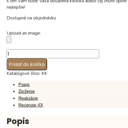
s čím Vám bude Vaša obľúbená kávička alebo čaj chutiť úplne
najlepšie!
Dostupné na objednávku
Upload an image:
množstvo
Krovky
Pridať do košíka
ku
káve,
Katalógové číslo:
KK
vzor
TC01
Popis
(1
Zloženie
kg)
Realizácie
Recenzie (0)
Popis