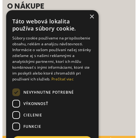
O NÁKUPE
×
Táto webová lokalita
Doprava a platba
používa súbory cookie.
Obchodné podmienky
Ako nakupovať
Súbory cookie používame na prispôsobenie
Reklamačný poriadok
obsahu, reklám a analýzu návštevnosti.
Vrátenie tovaru
Informácie o vašom používaní našej stránky
Spracovanie osobných údajov
zdieľame aj s našimi reklamnými a
analytickými partnermi, ktorí ich môžu
kombinovať s inými informáciami, ktoré ste
UŽITOČNÉ TIPY
im poskytli alebo ktoré zhromaždili pri
používaní ich služieb.
Prečítať viac
Texty na vianočné priania
NEVYHNUTNE POTREBNÉ
PRE ZÁKAZNÍKOV
VÝKONNOSŤ
CIELENIE
Prihlásenie / Registrácia
FUNKCIE
Môj účet