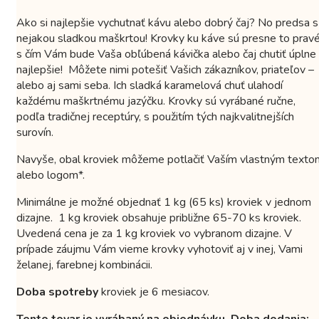
Ako si najlepšie vychutnať kávu alebo dobrý čaj? No predsa s
nejakou sladkou maškrtou! Krovky ku káve sú presne to pravé
s čím Vám bude Vaša obľúbená kávička alebo čaj chutiť úplne
najlepšie! Môžete nimi potešiť Vašich zákazníkov, priateľov –
alebo aj sami seba. Ich sladká karamelová chuť ulahodí
každému maškrtnému jazýčku. Krovky sú vyrábané ručne,
podľa tradičnej receptúry, s použitím tých najkvalitnejších
surovín.
Navyše, obal kroviek môžeme potlačiť Vaším vlastným texto
alebo logom*.
Minimálne je možné objednať 1 kg (65 ks) kroviek v jednom
dizajne. 1 kg kroviek obsahuje približne 65-70 ks kroviek.
Uvedená cena je za 1 kg kroviek vo vybranom dizajne. V
prípade záujmu Vám vieme krovky vyhotoviť aj v inej, Vami
želanej, farebnej kombinácii.
Doba spotreby
kroviek je 6 mesiacov.
Tento tovar je vyrábaný na objednávku. Doba dodania: