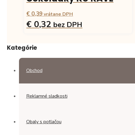
€ 0,39
vrátane DPH
€ 0,32
bez DPH
Tento
produkt
Kategórie
má
viacero
variantov.
Možnosti
Obchod
si
môžete
vybrať
na
Reklamné sladkosti
stránke
produktu.
Obaly s potlačou