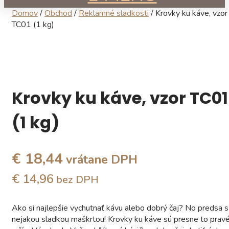
Domov
/
Obchod
/
Reklamné sladkosti
/ Krovky ku káve, vzor
TC01 (1 kg)
Krovky ku káve, vzor TC01
(1 kg)
€ 18,44
vrátane DPH
€ 14,96
bez DPH
Ako si najlepšie vychutnať kávu alebo dobrý čaj? No predsa s
nejakou sladkou maškrtou! Krovky ku káve sú presne to pravé