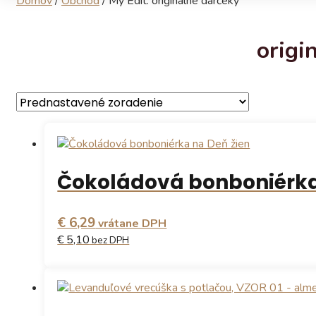
Domov
/
Obchod
/
My Edit: originálne darčeky
origi
Čokoládová bonboniérka
€ 6,29
vrátane DPH
€ 5,10
bez DPH
Tento
produkt
má