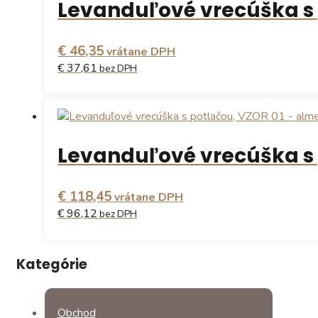
Levanduľové vrecúška s p
viacero
variantov.
Možnosti
€ 46,35
si
vrátane DPH
môžete
€ 37,61
bez DPH
vybrať
na
stránke
produktu.
Levanduľové vrecúška s 
€ 118,45
vrátane DPH
€ 96,12
bez DPH
Kategórie
Obchod