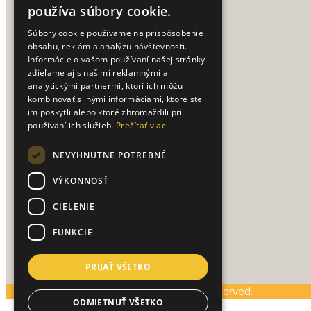
používa súbory cookie.
Doprava a platba
Súbory cookie používame na prispôsobenie
Obchodné podmienky
obsahu, reklám a analýzu návštevnosti.
Ako nakupovať
Informácie o vašom používaní našej stránky
Reklamačný poriadok
zdieľame aj s našimi reklamnými a
analytickými partnermi, ktorí ich môžu
Vrátenie tovaru
kombinovať s inými informáciami, ktoré ste
Spracovanie osobných údajov
im poskytli alebo ktoré zhromaždili pri
používaní ich služieb.
Prečítať viac
UŽITOČNÉ TIPY
NEVYHNUTNE POTREBNÉ
Texty na vianočné priania
VÝKONNOSŤ
CIELENIE
PRE ZÁKAZNÍKOV
FUNKCIE
Prihlásenie / Registrácia
Môj účet
PRIJAŤ VŠETKO
© Copyright www.almea.sk. All Rights Reserved.
ODMIETNUŤ VŠETKO