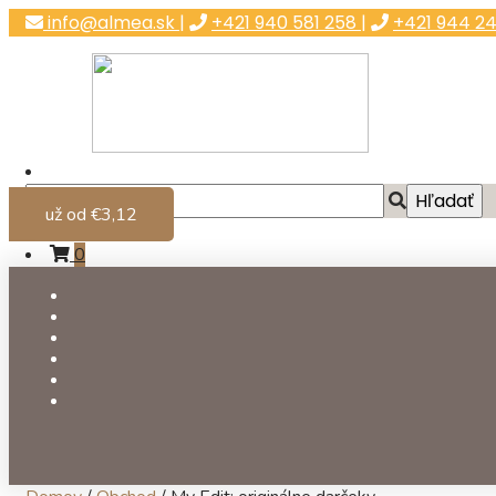
info@almea.sk
|
+421 940 581 258
|
+421 944 24
už od €3,12
Môj účet
0