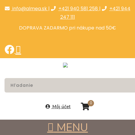
info@almea.sk
|
+421 940 581 258
|
+421 944
247 111
DOPRAVA ZADARMO pri nákupe nad 50€
0
Môj účet
MENU