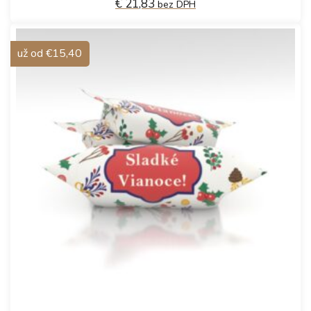
€ 21,83
bez DPH
už od €15,40