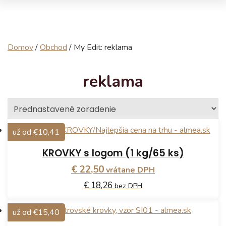
Domov
/
Obchod
/
My Edit: reklama
reklama
už od €10,41
KROVKY s logom (1 kg/65 ks)
€ 22,50
vrátane DPH
€ 18,26
bez DPH
už od €15,40