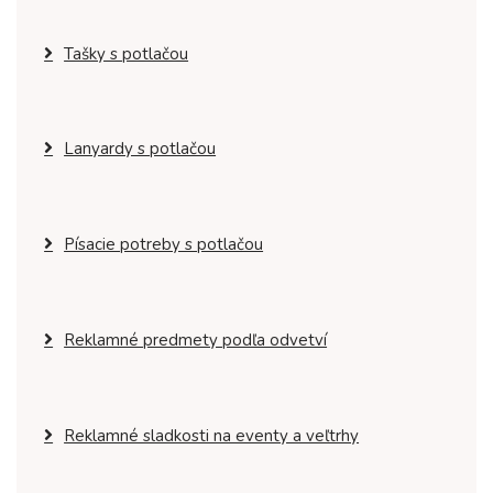
Tašky s potlačou
Lanyardy s potlačou
Písacie potreby s potlačou
Reklamné predmety podľa odvetví
Reklamné sladkosti na eventy a veľtrhy