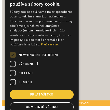
používa súbory cookie.
Doprava a platba
Súbory cookie používame na prispôsobenie
Obchodné podmienky
obsahu, reklám a analýzu návštevnosti.
Ako nakupovať
Informácie o vašom používaní našej stránky
Reklamačný poriadok
zdieľame aj s našimi reklamnými a
analytickými partnermi, ktorí ich môžu
Vrátenie tovaru
kombinovať s inými informáciami, ktoré ste
Spracovanie osobných údajov
im poskytli alebo ktoré zhromaždili pri
používaní ich služieb.
Prečítať viac
UŽITOČNÉ TIPY
NEVYHNUTNE POTREBNÉ
Texty na vianočné priania
VÝKONNOSŤ
CIELENIE
PRE ZÁKAZNÍKOV
FUNKCIE
Prihlásenie / Registrácia
Môj účet
PRIJAŤ VŠETKO
© Copyright www.almea.sk. All Rights Reserved.
ODMIETNUŤ VŠETKO