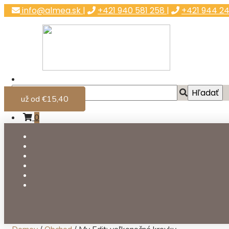
info@almea.sk
|
+421 940 581 258
|
+421 944 24
už od €15,40
už od €15,40
už od €15,40
Môj účet
0