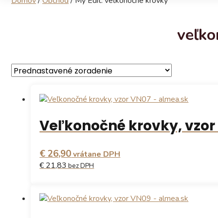
Domov
/
Obchod
/
My Edit: veľkonočné krovky
veľko
Veľkonočné krovky, vzor 
€ 26,90
vrátane DPH
€ 21,83
bez DPH