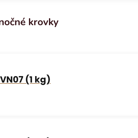
nočné krovky
VN07 (1 kg)