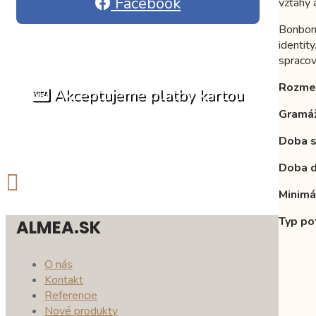
Facebook
vzťahy 
Bonboni
identit
spracov
Rozmer
Akceptujeme platby kartou
Gramáž
Doba s
Doba d
Minimá
Typ po
ALMEA.SK
O nás
Kontakt
Referencie
Nové produkty