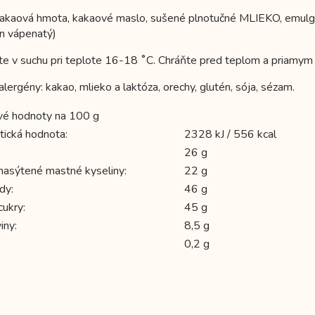
kakaová hmota, kakaové maslo, sušené plnotučné MLIEKO, emulgáto
tan vápenatý)
te v suchu pri teplote 16-18 ˚C. Chráňte pred teplom a priamym 
lergény: kakao, mlieko a laktóza, orechy, glutén, sója, sézam.
vé hodnoty na 100 g
tická hodnota:
2328 kJ / 556 kcal
26 g
 nasýtené mastné kyseliny:
22 g
dy:
46 g
cukry:
45 g
iny:
8,5 g
0,2 g