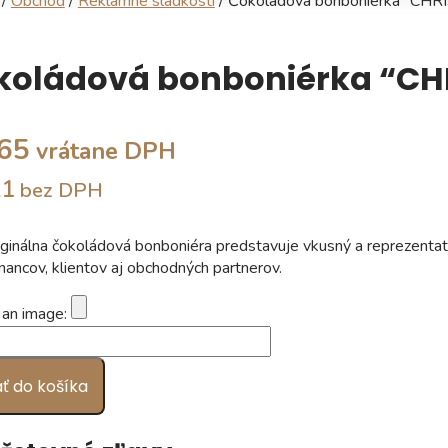
/
Obchod
/
Reklamné sladkosti
/ Čokoládová bonboniérka “CH
koládová bonboniérka “CH
,65
vrátane DPH
21
bez DPH
iginálna čokoládová bonboniéra predstavuje vkusný a reprezentatí
ancov, klientov aj obchodných partnerov.
 an image:
vo
dová
érka
ať do košíka
STMAS