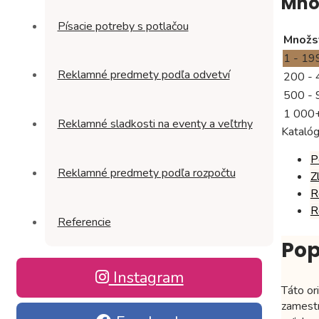
Mno
Písacie potreby s potlačou
Množs
1 - 19
Reklamné predmety podľa odvetví
200 - 
500 - 
1 000
Reklamné sladkosti na eventy a veľtrhy
Katalóg
P
Reklamné predmety podľa rozpočtu
Z
R
R
Referencie
Pop
Instagram
Táto or
zamestn