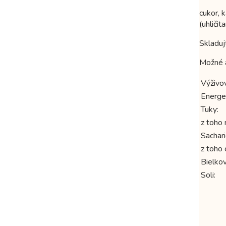
cukor, 
(uhliči
Skladuj
Možné a
Výživo
Energe
Tuky:
z toho
Sachari
z toho 
Bielkov
Soli: