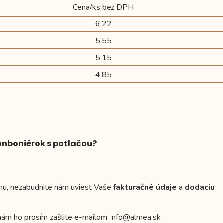
Cena/ks bez DPH
6,22
5,55
5,15
4,85
onboniérok s potlačou?
irmu, nezabudnite nám uviesť Vaše
fakturačné údaje
a
dodaciu
nám ho prosím zašlite e-mailom: info@almea.sk