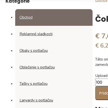
Domov
Kategórie
Čo
Obchod
Reklamné sladkosti
€ 7
€ 6,
Obaly s potlačou
Táto or
zamestn
Oblečenie s potlačou
Upload
množst
Tašky s potlačou
Čokolá
bonboni
Prid
“CHRI
Lanyardy s potlačou
TREE”