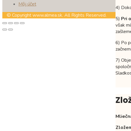
Môj účet
4) Doko
© Copyright www.almea.sk. All Rights Reserved.
5)
Pri 
však mô
zašleme
6) Po p
začneme
7) Obj
spoločn
Sladkos
Zlo
Mliečn
Zložen