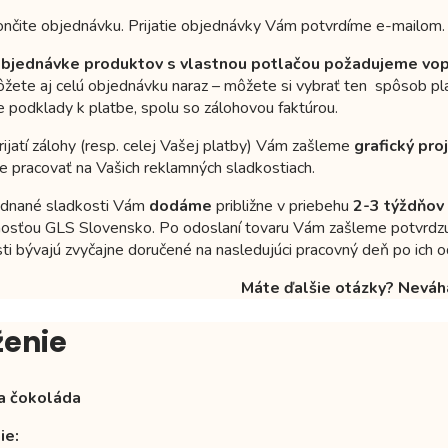
nčite objednávku. Prijatie objednávky Vám potvrdíme e-mailom.
objednávke produktov s vlastnou potlačou požadujeme vop
žete aj celú objednávku naraz – môžete si vybrať ten spôsob pla
 podklady k platbe, spolu so zálohovou faktúrou.
rijatí zálohy (resp. celej Vašej platby) Vám zašleme
grafický pro
 pracovať na Vašich reklamných sladkostiach.
ednané sladkosti Vám
dodáme
približne v priebehu
2-3 týždňov
osťou GLS Slovensko. Po odoslaní tovaru Vám zašleme potvrdzujúc
ti bývajú zvyčajne doručené na nasledujúci pracovný deň po ich o
Máte ďalšie otázky? Neváh
ženie
a čokoláda
ie: