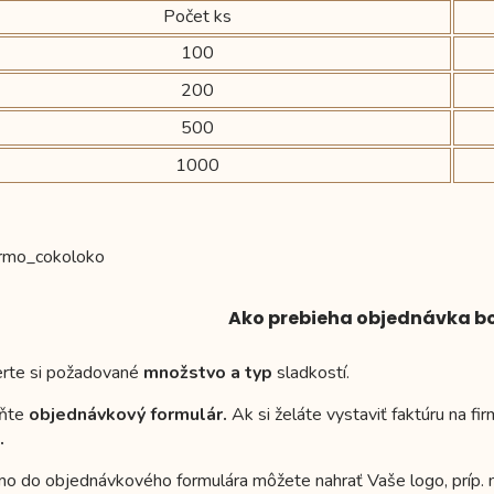
Počet ks
100
200
500
1000
Ako prebieha objednávka b
erte si požadované
množstvo a typ
sladkostí.
lňte
objednávkový formulár.
Ak si želáte vystaviť faktúru na f
.
mo do objednávkového formulára môžete nahrať Vaše logo, príp. 