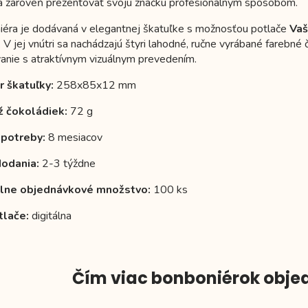
a zároveň prezentovať svoju značku profesionálnym spôsobom.
éra je dodávaná v elegantnej škatuľke s možnosťou potlače
Vaš
y. V jej vnútri sa nachádzajú štyri lahodné, ručne vyrábané fareb
anie s atraktívnym vizuálnym prevedením.
 škatuľky:
258x85x12 mm
 čokoládiek:
72 g
potreby:
8 mesiacov
odania:
2-3 týždne
lne objednávkové množstvo:
100 ks
tlače:
digitálna
Čím viac bonboniérok objed