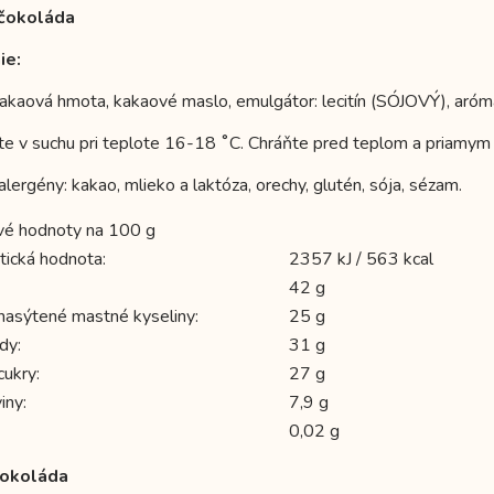
čokoláda
ie:
kakaová hmota, kakaové maslo, emulgátor: lecitín (SÓJOVÝ), aróma:
te v suchu pri teplote 16-18 ˚C. Chráňte pred teplom a priamym 
lergény: kakao, mlieko a laktóza, orechy, glutén, sója, sézam.
vé hodnoty na 100 g
tická hodnota:
2357 kJ / 563 kcal
42 g
 nasýtené mastné kyseliny:
25 g
dy:
31 g
cukry:
27 g
iny:
7,9 g
0,02 g
čokoláda