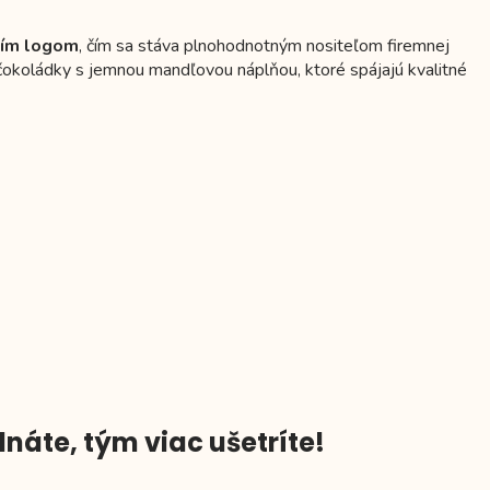
ím logom
, čím sa stáva plnohodnotným nositeľom firemnej
né čokoládky s jemnou mandľovou náplňou, ktoré spájajú kvalitné
náte, tým viac ušetríte!