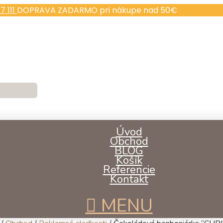
7 111
DOPRAVA ZADARMO pri nákupe nad 50€
Úvod
Obchod
BLOG
Košík
Referencie
Kontakt
MENU