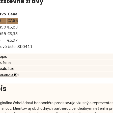
žstevné zľavy
tvo
Cena
9
€
7,65
499
€
6,83
999
€
6,33
+
€
5,97
ové číslo:
SK0411
opis
loženie
ealizácie
ecenzie (0)
is
iginálna čokoládová bonboniéra predstavuje vkusný a reprezentatí
ancov, klientov aj obchodných partnerov. Je ideálnym riešením pr