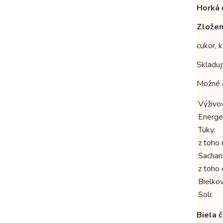
Horká 
Zložen
cukor, 
Skladuj
Možné a
Výživo
Energe
Tuky:
z toho
Sachari
z toho 
Bielkov
Soli:
Biela 