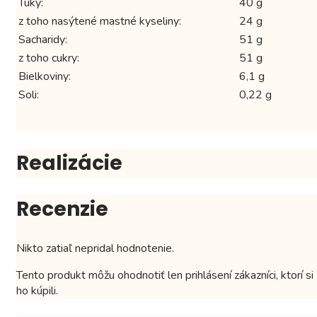
Tuky:
40 g
z toho nasýtené mastné kyseliny:
24 g
Sacharidy:
51 g
z toho cukry:
51 g
Bielkoviny:
6,1 g
Soli:
0,22 g
Realizácie
Recenzie
Nikto zatiaľ nepridal hodnotenie.
Tento produkt môžu ohodnotiť len prihlásení zákazníci, ktorí si
ho kúpili.