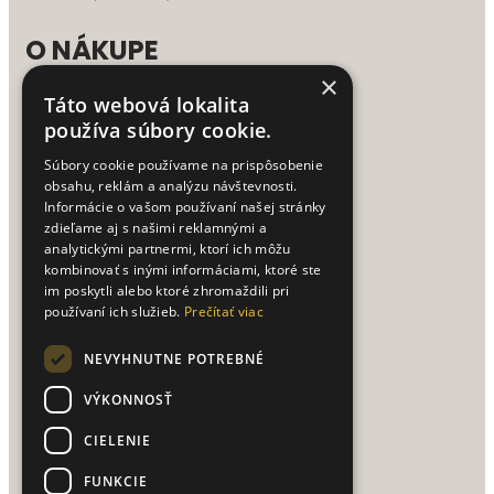
O NÁKUPE
×
Táto webová lokalita
Doprava a platba
používa súbory cookie.
Obchodné podmienky
Ako nakupovať
Súbory cookie používame na prispôsobenie
Reklamačný poriadok
obsahu, reklám a analýzu návštevnosti.
Vrátenie tovaru
Informácie o vašom používaní našej stránky
Spracovanie osobných údajov
zdieľame aj s našimi reklamnými a
analytickými partnermi, ktorí ich môžu
kombinovať s inými informáciami, ktoré ste
UŽITOČNÉ TIPY
im poskytli alebo ktoré zhromaždili pri
používaní ich služieb.
Prečítať viac
Texty na vianočné priania
NEVYHNUTNE POTREBNÉ
PRE ZÁKAZNÍKOV
VÝKONNOSŤ
CIELENIE
Prihlásenie / Registrácia
FUNKCIE
Môj účet