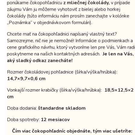
ponúkame čokopohľadnicu
z mliečnej čokolády,
v prípade
záujmu Vám ju môžeme vyhotoviť z bielej alebo horkej
čokolády (túto informáciu nám prosím zanechajte v kolónke
„Poznámka“ v objednávkovom formulári).
Chcete mať na čokopohľadnici napísaný vlastný text?
Samozrejme, nič nie je nemožné! Informácie o podmienkach a
cene grafického návrhu, ktorý vytvoríme len pre Vás, Vám radi
poskytneme na našich kontaktných adresách.
Je len na Vás,
aký sladký odkaz zanecháte!
Rozmer čokoládovej pohľadnice (šírka/výška/hrúbka):
14,7×9,7×0,6 cm
Vonkajší rozmer krabičky (šírka/výška/hrúbka):
18,5×12,5×2
cm
Doba dodania:
štandardne skladom
Doba spotreby:
12 mesiacov
Čím viac čokopohľadníc objednáte, tým viac ušetríte: