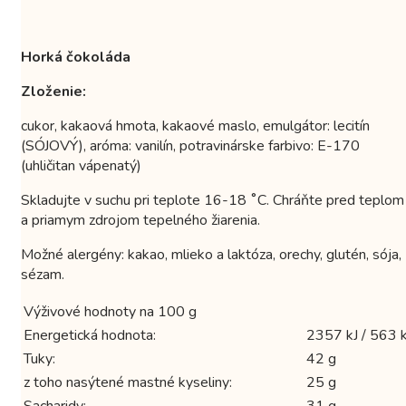
Horká čokoláda
Zloženie:
cukor, kakaová hmota, kakaové maslo, emulgátor: lecitín
(SÓJOVÝ), aróma: vanilín, potravinárske farbivo: E-170
(uhličitan vápenatý)
Skladujte v suchu pri teplote 16-18 ˚C. Chráňte pred teplom
a priamym zdrojom tepelného žiarenia.
Možné alergény: kakao, mlieko a laktóza, orechy, glutén, sója,
sézam.
Výživové hodnoty na 100 g
Energetická hodnota:
2357 kJ / 563 k
Tuky:
42 g
z toho nasýtené mastné kyseliny:
25 g