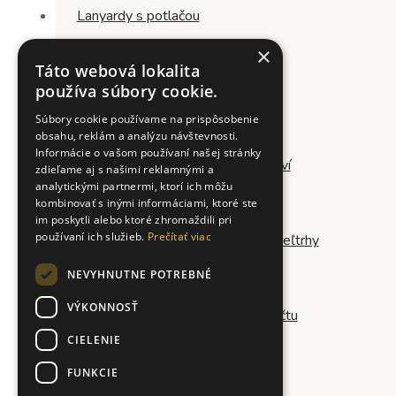
Lanyardy s potlačou
×
Táto webová lokalita
používa súbory cookie.
Písacie potreby s potlačou
Súbory cookie používame na prispôsobenie
obsahu, reklám a analýzu návštevnosti.
Informácie o vašom používaní našej stránky
Reklamné predmety podľa odvetví
zdieľame aj s našimi reklamnými a
analytickými partnermi, ktorí ich môžu
kombinovať s inými informáciami, ktoré ste
im poskytli alebo ktoré zhromaždili pri
používaní ich služieb.
Prečítať viac
Reklamné sladkosti na eventy a veľtrhy
NEVYHNUTNE POTREBNÉ
VÝKONNOSŤ
Reklamné predmety podľa rozpočtu
CIELENIE
FUNKCIE
Referencie