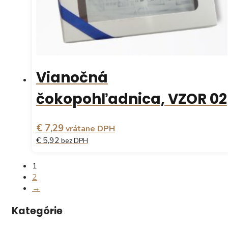
Vianočná
čokopohľadnica, VZOR 02
€ 7,29
vrátane DPH
€ 5,92
bez DPH
1
2
→
Kategórie