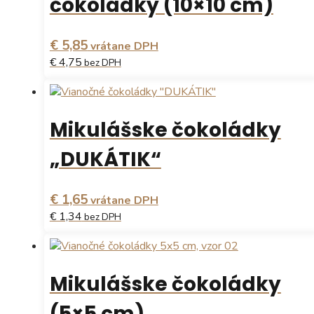
čokoládky (10×10 cm)
€ 5,85
vrátane DPH
€ 4,75
bez DPH
Tento
produkt
má
Mikulášske čokoládky
viacero
variantov.
„DUKÁTIK“
Možnosti
si
môžete
€ 1,65
vrátane DPH
vybrať
€ 1,34
bez DPH
na
stránke
produktu.
Mikulášske čokoládky
(5×5 cm)