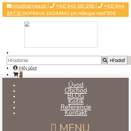
info@almea.sk
|
+421 940 581 258
|
+421 944
247 111
DOPRAVA ZADARMO pri nákupe nad 50€
Môj účet
0
Úvod
Obchod
BLOG
Košík
Referencie
Kontakt
MENU