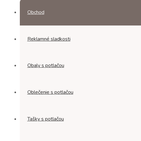
viacero
variantov.
Obchod
Možnosti
si
môžete
vybrať
Reklamné sladkosti
na
stránke
produktu.
Obaly s potlačou
Oblečenie s potlačou
Tašky s potlačou