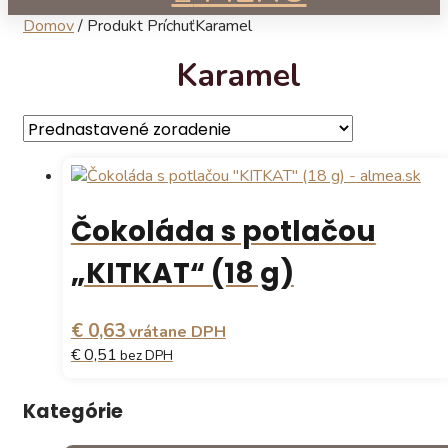
Domov
/
Produkt Príchuť
Karamel
Karamel
Čokoláda s potlačou
„KITKAT“ (18 g)
€ 0,63
vrátane DPH
€ 0,51
bez DPH
Tento
Kategórie
produkt
má