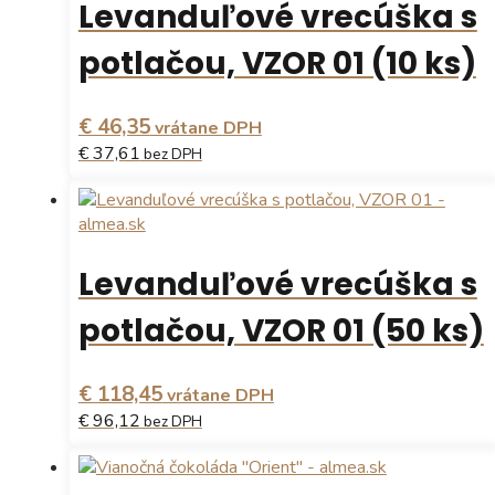
Levanduľové vrecúška s
variantov.
Možnosti
potlačou, VZOR 01 (10 ks)
si
môžete
vybrať
€ 46,35
vrátane DPH
na
€ 37,61
bez DPH
stránke
produktu.
Levanduľové vrecúška s
potlačou, VZOR 01 (50 ks)
€ 118,45
vrátane DPH
€ 96,12
bez DPH