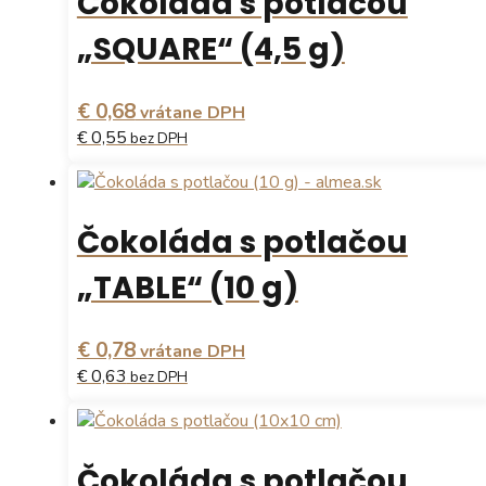
Čokoláda s potlačou
viacero
variantov.
„SQUARE“ (4,5 g)
Možnosti
si
môžete
€ 0,68
vrátane DPH
vybrať
€ 0,55
bez DPH
na
stránke
Tento
produktu.
produkt
má
Čokoláda s potlačou
viacero
variantov.
„TABLE“ (10 g)
Možnosti
si
môžete
€ 0,78
vrátane DPH
vybrať
€ 0,63
bez DPH
na
stránke
Tento
produktu.
produkt
má
Čokoláda s potlačou
viacero