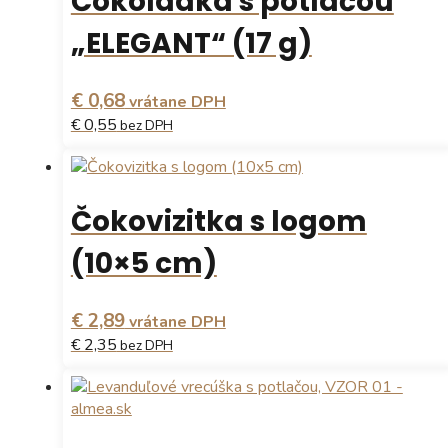
Čokoládka s potlačou
variantov.
Možnosti
„ELEGANT“ (17 g)
si
môžete
vybrať
€ 0,68
vrátane DPH
na
€ 0,55
bez DPH
stránke
produktu.
Tento
produkt
má
Čokovizitka s logom
viacero
variantov.
(10×5 cm)
Možnosti
si
môžete
€ 2,89
vrátane DPH
vybrať
€ 2,35
bez DPH
na
stránke
Tento
produktu.
produkt
má
viacero