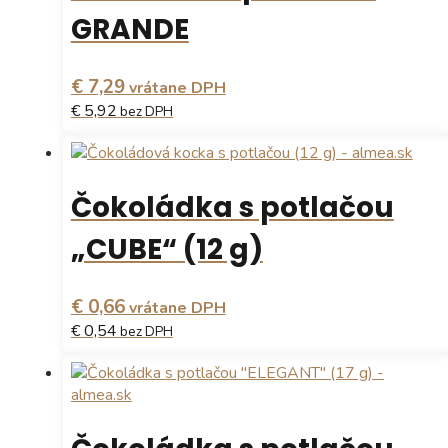
variantov.
GRANDE
Možnosti
si
môžete
€ 7,29
vrátane DPH
vybrať
€ 5,92
bez DPH
na
stránke
Tento
produktu.
produkt
má
Čokoládka s potlačou
viacero
variantov.
„CUBE“ (12 g)
Možnosti
si
môžete
€ 0,66
vrátane DPH
vybrať
€ 0,54
bez DPH
na
stránke
Tento
produktu.
produkt
má
viacero