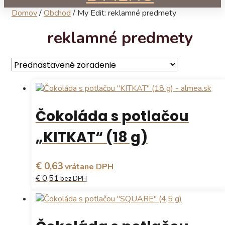
Domov
/
Obchod
/
My Edit: reklamné predmety
reklamné predmety
Čokoláda s potlačou
„KITKAT“ (18 g)
€ 0,63
vrátane DPH
€ 0,51
bez DPH
Tento
produkt
má