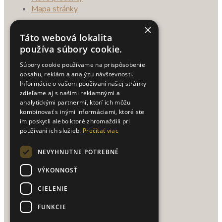
Mapa stránky
×
O NÁKUPE
Táto webová lokalita
používa súbory cookie.
Doprava a platba
Súbory cookie používame na prispôsobenie
Obchodné podmienky
obsahu, reklám a analýzu návštevnosti.
Ako nakupovať
Informácie o vašom používaní našej stránky
Reklamačný poriadok
zdieľame aj s našimi reklamnými a
analytickými partnermi, ktorí ich môžu
Vrátenie tovaru
kombinovať s inými informáciami, ktoré ste
Spracovanie osobných údajov
im poskytli alebo ktoré zhromaždili pri
používaní ich služieb.
Prečítať viac
UŽITOČNÉ TIPY
NEVYHNUTNE POTREBNÉ
Texty na vianočné priania
VÝKONNOSŤ
CIELENIE
PRE ZÁKAZNÍKOV
FUNKCIE
Prihlásenie / Registrácia